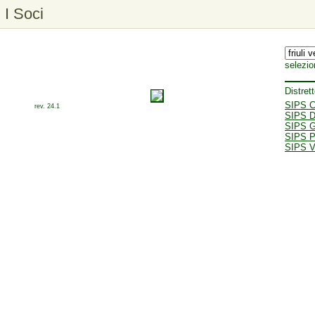
I Soci
selezio
Distret
SIPS C
rev. 24.1
SIPS D
SIPS 
SIPS P
SIPS Va