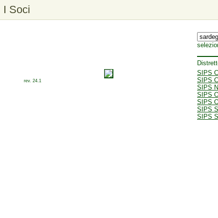
I Soci
selezio
Distret
SIPS Ca
SIPS Ca
rev. 24.1
SIPS N
SIPS O
SIPS Ol
SIPS 
SIPS S