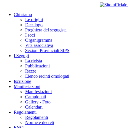
Chi siamo
Le origini
Decalogo
Preghiera del segugista
I soci
Organigramma
Vita associativa
Sezioni Provinciali SIPS
I Segugi
La rivista
Pubblicazioni
Razze
Elenco recinti omologati
Iscrizione
Manifestazioni
Manifestazioni
Campionati
Gallery - Foto
Calendari
Regolamenti
Regolamenti
Norme e decreti
ENCI