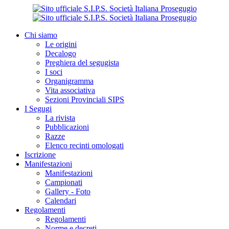
Chi siamo
Le origini
Decalogo
Preghiera del segugista
I soci
Organigramma
Vita associativa
Sezioni Provinciali SIPS
I Segugi
La rivista
Pubblicazioni
Razze
Elenco recinti omologati
Iscrizione
Manifestazioni
Manifestazioni
Campionati
Gallery - Foto
Calendari
Regolamenti
Regolamenti
Norme e decreti