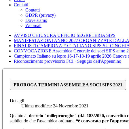
Contatti
Contatti
GDPR (privacy)
Dove siamo
Webmail
AVVISO CHIUSURA UFFICIO SEGRETERIA SIPS
MANIFESTAZIONI ANNO 2027 ORGANIZZATE DALLA
FINALISTI CAMPIONATO ITALIANO SIPS SU CINGHI
CONVOCAZIONE Assemblea Generale dei soci SIPS anno 2
Campionato Italiano su lepre 16-17-18-19 aprile 2026 Canove
Riconoscimento provvisorio FCI - Segugio dell'Appennino
PROROGA TERMINI ASSEMBLEA SOCI SIPS 2021
Dettagli
Ultima modifica: 24 Novembre 2021
Quanto al
decreto "milleproroghe" (d.l. 183/2020, convertito c
stabilendo che l'assemblea ordinaria
“è convocata per l'approvazi