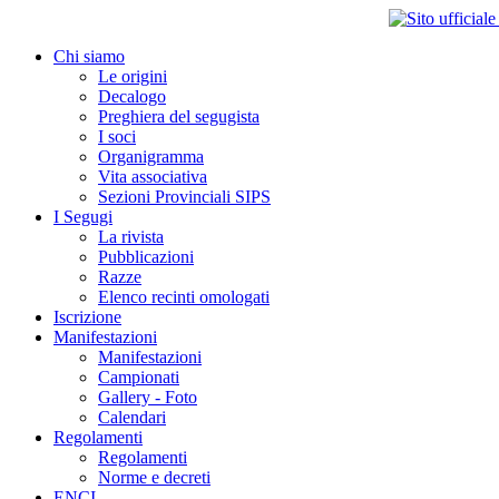
Chi siamo
Le origini
Decalogo
Preghiera del segugista
I soci
Organigramma
Vita associativa
Sezioni Provinciali SIPS
I Segugi
La rivista
Pubblicazioni
Razze
Elenco recinti omologati
Iscrizione
Manifestazioni
Manifestazioni
Campionati
Gallery - Foto
Calendari
Regolamenti
Regolamenti
Norme e decreti
ENCI