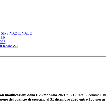
 SIPS NAZIONALE
ALE
026
 di Roana-VI
on modificazioni dalla l. 26 febbraio 2021 n. 21
), l'art. 3, comma 6 
one del bilancio di esercizio al 31 dicembre 2020 entro 180 giorni 