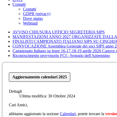
Contatti
Contatti
GDPR (privacy)
Dove siamo
Webmail
AVVISO CHIUSURA UFFICIO SEGRETERIA SIPS
MANIFESTAZIONI ANNO 2027 ORGANIZZATE DALLA
FINALISTI CAMPIONATO ITALIANO SIPS SU CINGHI
CONVOCAZIONE Assemblea Generale dei soci SIPS anno 2
Campionato Italiano su lepre 16-17-18-19 aprile 2026 Canove
Riconoscimento provvisorio FCI - Segugio dell'Appennino
Aggiornamento calendari 2025
Dettagli
Ultima modifica: 30 Ottobre 2024
Cari Amici,
abbiamo aggiornato la sezione
Calendari
, potete trovare la
versio