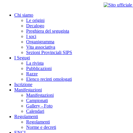
Chi siamo
Le origini
Decalogo
Preghiera del segugista
I soci
Organigramma
Vita associativa
Sezioni Provinciali SIPS
I Segugi
La rivista
Pubblicazioni
Razze
Elenco recinti omologati
Iscrizione
Manifestazioni
Manifestazioni
Campionati
Gallery - Foto
Calendari
Regolamenti
Regolamenti
Norme e decreti
ENCI