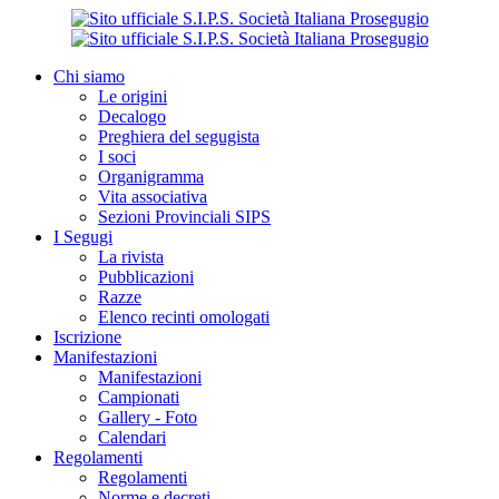
Chi siamo
Le origini
Decalogo
Preghiera del segugista
I soci
Organigramma
Vita associativa
Sezioni Provinciali SIPS
I Segugi
La rivista
Pubblicazioni
Razze
Elenco recinti omologati
Iscrizione
Manifestazioni
Manifestazioni
Campionati
Gallery - Foto
Calendari
Regolamenti
Regolamenti
Norme e decreti