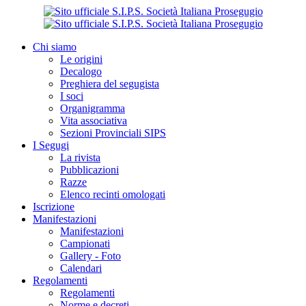
Chi siamo
Le origini
Decalogo
Preghiera del segugista
I soci
Organigramma
Vita associativa
Sezioni Provinciali SIPS
I Segugi
La rivista
Pubblicazioni
Razze
Elenco recinti omologati
Iscrizione
Manifestazioni
Manifestazioni
Campionati
Gallery - Foto
Calendari
Regolamenti
Regolamenti
Norme e decreti